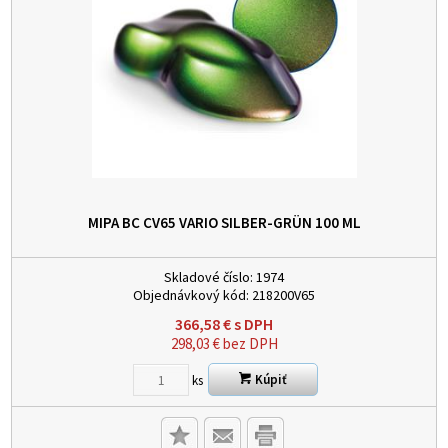
MIPA BC CV65 VARIO SILBER-GRÜN
100 ML
Skladové číslo:
1974
Objednávkový kód:
218200V65
366,58
€
s DPH
298,03
€
bez DPH
Kúpiť
ks