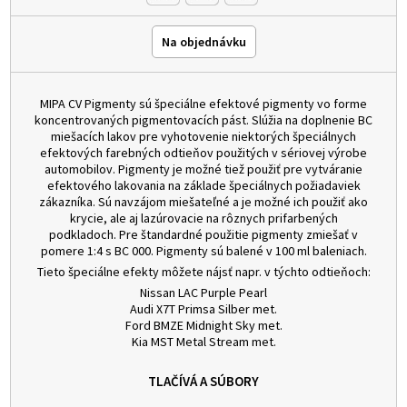
Na objednávku
MIPA CV Pigmenty sú špeciálne efektové pigmenty vo forme
koncentrovaných pigmentovacích pást. Slúžia na doplnenie BC
miešacích lakov pre vyhotovenie niektorých špeciálnych
efektových farebných odtieňov použitých v sériovej výrobe
automobilov. Pigmenty je možné tiež použiť pre vytváranie
efektového lakovania na základe špeciálnych požiadaviek
zákazníka. Sú navzájom miešateľné a je možné ich použiť ako
krycie, ale aj lazúrovacie na rôznych prifarbených
podkladoch. Pre štandardné použitie pigmenty zmiešať v
pomere 1:4 s BC 000. Pigmenty sú balené v 100 ml baleniach.
Tieto špeciálne efekty môžete nájsť napr. v týchto odtieňoch:
Nissan LAC Purple Pearl
Audi X7T Primsa Silber met.
Ford BMZE Midnight Sky met.
Kia MST Metal Stream met.
TLAČÍVÁ A SÚBORY