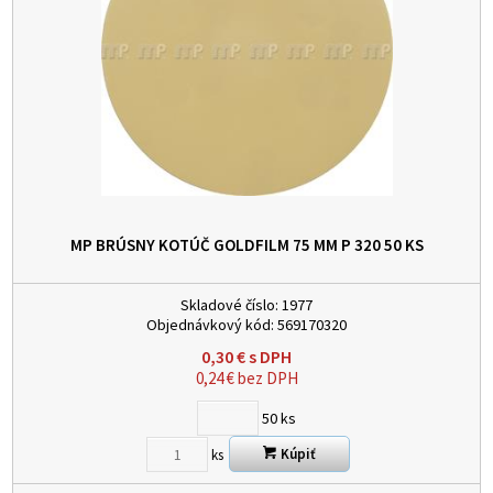
MP BRÚSNY KOTÚČ GOLDFILM 75 MM P 320
50 KS
Skladové číslo:
1977
Objednávkový kód:
569170320
0,30
€
s DPH
0,24
€
bez DPH
50
ks
Kúpiť
ks