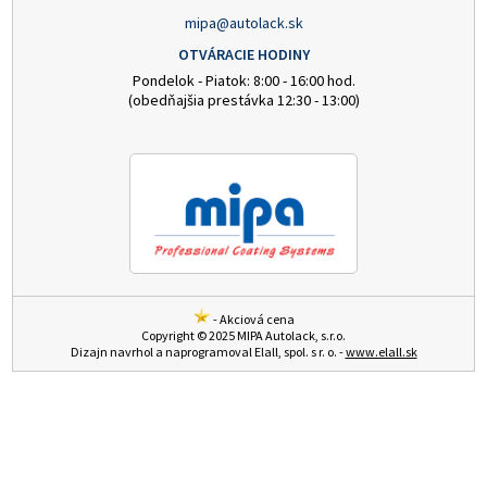
mipa@autolack.sk
OTVÁRACIE HODINY
Pondelok - Piatok: 8:00 - 16:00 hod.
(obedňajšia prestávka 12:30 - 13:00)
- Akciová cena
Copyright © 2025 MIPA Autolack, s.r.o.
Dizajn navrhol a naprogramoval Elall, spol. s r. o. -
www.elall.sk