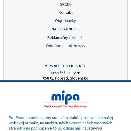
Služby
Kontakt
Objednávky
NA STIAHNUTIE
Reklamačný formulár
Odstúpenie od zmluvy
MIPA AUTOLACK, S.R.O.
Hraničná 3586/26
058 01 Poprad, Slovensko
+421 52 7728876
mipa@autolack.sk
OTVÁRACIE HODINY
Pondelok - Piatok: 8:00 - 16:00 hod.
(obedňajšia prestávka 12:30 - 13:00)
Používame cookies, aby sme vám uľahčili prehliadanie našej
webovej stránky, na analýzu návštevnosti našich webových
stránok a na pochopenie toho, odkiaľ naši návštevníci