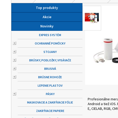
Top produkty
Akcie
Novinky
EXPRES SYSTÉM
OCHRANNÉ POMÔCKY
STOJANY
BRÚSKY, PODLOŽKY, VYSÁVAČE
BRUSIVÁ
BRÚSNE ROHOŽE
LEPENIE PLASTOV
PÁSKY
Profesionálne mera
MASKOVACIE A ZAKRÝVACIE FÓLIE
Android a tiež iOS
E, CIELAB, RGB, CM
ZAKRÝVACIE PAPIERE