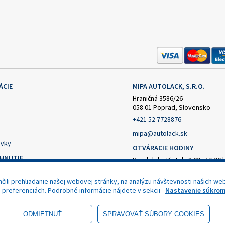
ÁCIE
MIPA AUTOLACK, S.R.O.
Hraničná 3586/26
058 01 Poprad, Slovensko
+421 52 7728876
mipa@autolack.sk
vky
OTVÁRACIE HODINY
AHNUTIE
Pondelok - Piatok: 8:00 - 16:00 
(obedňajšia prestávka 12:30 - 1
čný formulár
ili prehliadanie našej webovej stránky, na analýzu návštevnosti našich web
nie od zmluvy
h preferenciách. Podrobné informácie nájdete v sekcii -
Nastavenie súkrom