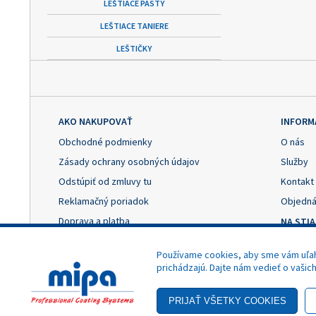
LEŠTIACE PASTY
LEŠTIACE TANIERE
LEŠTIČKY
AKO NAKUPOVAŤ
INFORM
Obchodné podmienky
O nás
Zásady ochrany osobných údajov
Služby
Odstúpiť od zmluvy tu
Kontakt
Reklamačný poriadok
Objedná
Doprava a platba
NA STI
Výhody registrácie
Reklama
Používame cookies, aby sme vám uľahč
Nastavenie cookies
Odstúpe
prichádzajú. Dajte nám vedieť o vašic
- Akciová cena
Copyright © 2025 MIPA Autolack, s.r.o.