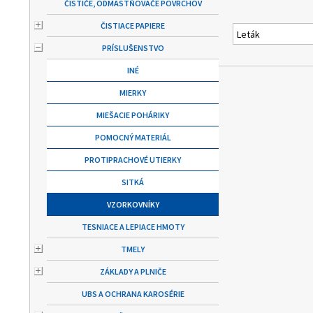
ČISTIČE, ODMASTŇOVAČE POVRCHOV
ČISTIACE PAPIERE
Leták
PRÍSLUŠENSTVO
INÉ
MIERKY
MIEŠACIE POHÁRIKY
POMOCNÝ MATERIÁL
PROTIPRACHOVÉ UTIERKY
SITKÁ
VZORKOVNÍKY
TESNIACE A LEPIACE HMOTY
TMELY
ZÁKLADY A PLNIČE
UBS A OCHRANA KAROSÉRIE