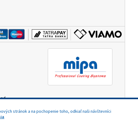
hod.
3:00)
ových stránok a na pochopenie toho, odkiaľ naši návštevníci
ia
Potrebujete pomoc?
Dizajn navrhol a naprogramoval Elall, spol. s r. o. -
www.elall.sk