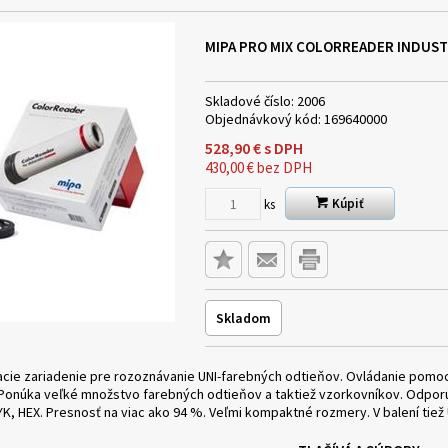
MIPA PRO MIX COLORREADER INDUS
Skladové číslo:
2006
Objednávkový kód:
169640000
528,90
€
s DPH
430,00
€
bez DPH
Kúpiť
ks
Skladom
cie zariadenie pre rozoznávanie UNI-farebných odtieňov. Ovládanie pomo
. Ponúka veľké množstvo farebných odtieňov a taktiež vzorkovníkov. Odpo
YK, HEX. Presnosť na viac ako 94 %. Veľmi kompaktné rozmery. V balení tiež