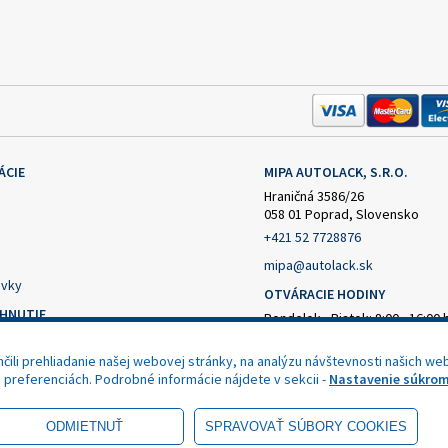
ÁCIE
MIPA AUTOLACK, S.R.O.
Hraničná 3586/26
058 01 Poprad, Slovensko
+421 52 7728876
mipa@autolack.sk
vky
OTVÁRACIE HODINY
AHNUTIE
Pondelok - Piatok: 8:00 - 16:00 
(obedňajšia prestávka 12:30 - 1
čný formulár
ili prehliadanie našej webovej stránky, na analýzu návštevnosti našich web
nie od zmluvy
h preferenciách. Podrobné informácie nájdete v sekcii -
Nastavenie súkrom