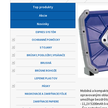
Top produkty
Akcie
Novinky
EXPRES SYSTÉM
OCHRANNÉ POMÔCKY
STOJANY
BRÚSKY, PODLOŽKY, VYSÁVAČE
BRUSIVÁ
BRÚSNE ROHOŽE
LEPENIE PLASTOV
PÁSKY
Mobilná a kompaktn
MASKOVACIE A ZAKRÝVACIE FÓLIE
opravovanými oblas
umožňuje bezdrôtové
ZAKRÝVACIE PAPIERE
- 11,1V 5200mAh li-