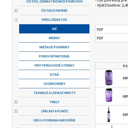
- Čas potrebný pre 
ČISTIČE, ODMASTŇOVAČE POVRCHOV
- Výdrž batérie: 2,4
ČISTIACE PAPIERE
PRÍSLUŠENSTVO
INÉ
PDF
PDF
MIERKY
MIEŠACIE POHÁRIKY
POMOCNÝ MATERIÁL
PROTIPRACHOVÉ UTIERKY
Ná
SITKÁ
MIP
VZORKOVNÍKY
TESNIACE A LEPIACE HMOTY
MIP
TMELY
ZÁKLADY A PLNIČE
MI
UBS A OCHRANA KAROSÉRIE