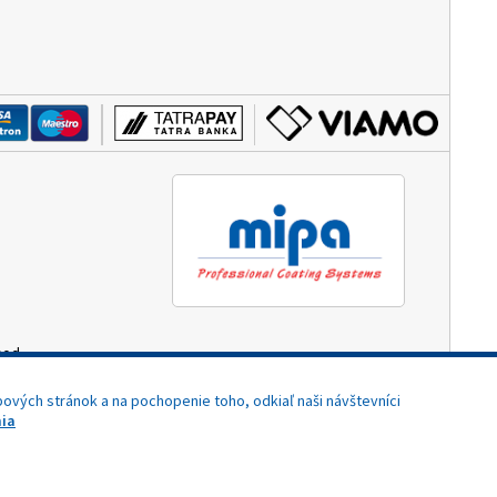
hod.
3:00)
ových stránok a na pochopenie toho, odkiaľ naši návštevníci
ia
Potrebujete pomoc?
Dizajn navrhol a naprogramoval Elall, spol. s r. o. -
www.elall.sk