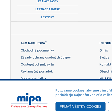
LEŠTIACE PASTY
LEŠTIACE TANIERE
LEŠTIČKY
AKO NAKUPOVAŤ
INFORM
Obchodné podmienky
O nás
Zásady ochrany osobných údajov
Služby
Odstúpiť od zmluvy tu
Kontakt
Reklamačný poriadok
Objedná
Doprava a platba
NA STI
Výhody registrácie
Reklama
Používame cookies, aby sme vám uľahč
Nastavenie cookies
Odstúpe
prichádzajú. Dajte nám vedieť o vašic
- Akciová cena
Copyright © 2025 MIPA Autolack, s.r.o.