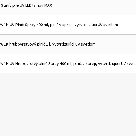
 Statív pre UV LED lampu MAX
A 1K-UV-Plnič-Spray 400 ml, plnič v spreji, vytvrdzujúci UV svetlom
A 1K hrubovrstvový plnič 1 l, vytvrdzujúci UV svetlom
A 1K-UV-Hrubovrstvý plnič-Spray 400 ml, plnič v spreji, vytvrdzujúci UV svetl