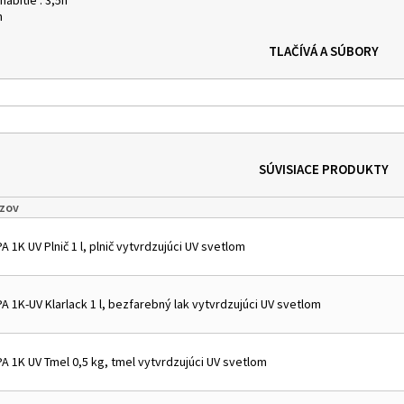
nabitie : 3,5h
h
TLAČÍVÁ A SÚBORY
SÚVISIACE PRODUKTY
zov
A 1K UV Plnič 1 l, plnič vytvrdzujúci UV svetlom
A 1K-UV Klarlack 1 l, bezfarebný lak vytvrdzujúci UV svetlom
PA 1K UV Tmel 0,5 kg, tmel vytvrdzujúci UV svetlom