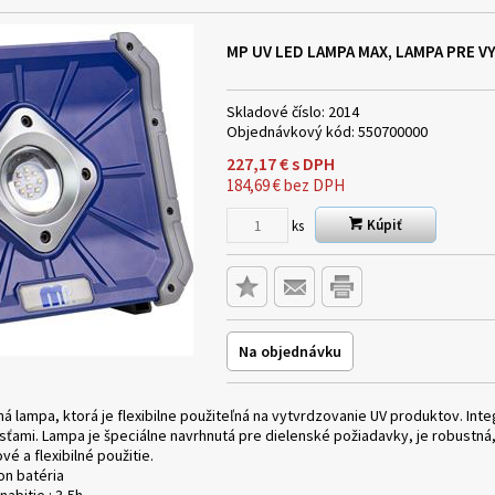
MP UV LED LAMPA MAX, LAMPA PRE 
Skladové číslo:
2014
Objednávkový kód:
550700000
227,17
€
s DPH
184,69
€
bez DPH
Kúpiť
ks
Na objednávku
á lampa, ktorá je flexibilne použiteľná na vytvrdzovanie UV produktov. I
ťami. Lampa je špeciálne navrhnutá pre dielenské požiadavky, je robustná
 a flexibilné použitie.
ion batéria