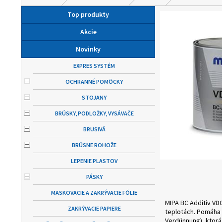
Top produkty
Akcie
Novinky
EXPRES SYSTÉM
OCHRANNÉ POMÔCKY
STOJANY
BRÚSKY, PODLOŽKY, VYSÁVAČE
BRUSIVÁ
BRÚSNE ROHOŽE
LEPENIE PLASTOV
PÁSKY
MASKOVACIE A ZAKRÝVACIE FÓLIE
MIPA BC Additiv VDG
ZAKRÝVACIE PAPIERE
teplotách. Pomáha t
Verdünnung), ktorá