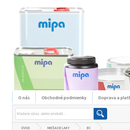
O nás
Obchodné podmienky
Doprava a plat
ÚVOD
MIEŠACIE LAKY
BC