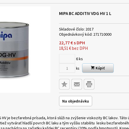
MIPA BC ADDITIV VDG HV
1 L
Skladové číslo:
2017
Objednávkový kód:
271710000
22,77
€
s DPH
18,51
€
bez DPH
6
ks
Kúpiť
ks
Na objednávku
 HV je bezfarebná prísada, ktorá slúži na zvýšenie viskozity BC lakov. Táto
iež vytvárať hladší povrch BC laku a tým vyššiu stabilitu lesku bezfarebné
 sa nachádza na začiatku každej BC receptúry.(20% podľa hmotnosti). Kone