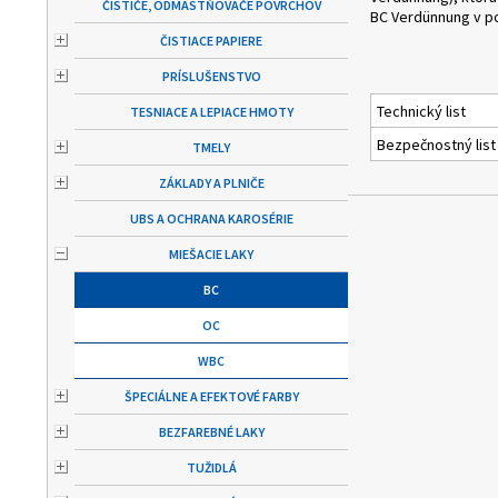
ČISTIČE, ODMASTŇOVAČE POVRCHOV
BC Verdünnung v p
ČISTIACE PAPIERE
PRÍSLUŠENSTVO
Technický list
TESNIACE A LEPIACE HMOTY
Bezpečnostný list
TMELY
ZÁKLADY A PLNIČE
UBS A OCHRANA KAROSÉRIE
MIEŠACIE LAKY
BC
OC
WBC
ŠPECIÁLNE A EFEKTOVÉ FARBY
BEZFAREBNÉ LAKY
TUŽIDLÁ