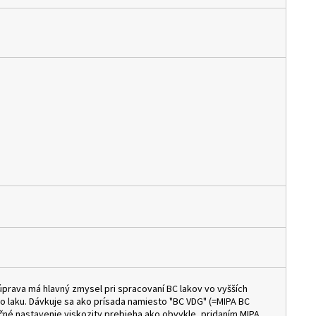
 úprava má hlavný zmysel pri spracovaní BC lakov vo vyšších
ho laku. Dávkuje sa ako prísada namiesto "BC VDG" (=MIPA BC
čné nastavenie viskozity prebieha ako obvykle, pridaním MIPA