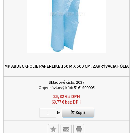
MP ABDECKFOLIE PAPERLIKE 150 M X 500 CM, ZAKRÝVACIA FÓLIA
Skladové číslo:
2037
Objednávkový kód:
5161900005
85,82
€
s DPH
69,77
€
bez DPH
Kúpiť
ks