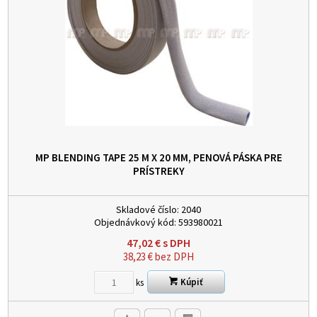
MP BLENDING TAPE 25 M X 20 MM, PENOVÁ PÁSKA PRE
PRÍSTREKY
Skladové číslo:
2040
Objednávkový kód:
593980021
47,02
€
s DPH
38,23
€
bez DPH
Kúpiť
ks