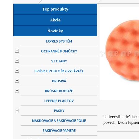
Top produkty
Akcie
Novinky
EXPRES SYSTÉM
OCHRANNÉ POMÔCKY
STOJANY
BRÚSKY, PODLOŽKY, VYSÁVAČE
BRUSIVÁ
BRÚSNE ROHOŽE
LEPENIE PLASTOV
PÁSKY
Univerzálna leštiac
MASKOVACIE A ZAKRÝVACIE FÓLIE
povrch, kvôli lepši
ZAKRÝVACIE PAPIERE