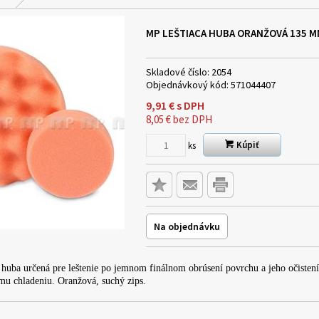
MP LEŠTIACA HUBA ORANŽOVÁ 135 
Skladové číslo:
2054
Objednávkový kód:
571044407
9,91
€
s DPH
8,05
€
bez DPH
Kúpiť
ks
Na objednávku
a huba určená pre leštenie po jemnom finálnom obrúsení povrchu a jeho očiste
emu chladeniu. Oranžová, suchý zips.