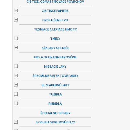
ČISTIČE, ODMASTŇOVAČE POVRCHOV
ČISTIACE PAPIERE
PRÍSLUŠENSTVO
TESNIACE A LEPIACE HMOTY
TMELY
ZÁKLADY A PLNIČE
UBS A OCHRANA KAROSÉRIE
MIEŠACIE LAKY
ŠPECIÁLNE A EFEKTOVÉ FARBY
BEZFAREBNÉ LAKY
TUŽIDLÁ
RIEDIDLÁ
ŠPECIÁLNE PRÍSADY
SPREJE A SPREJOVÉ DÓZY