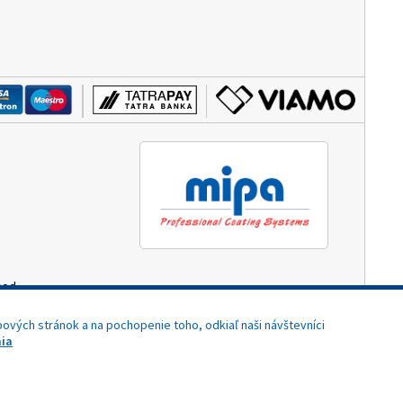
hod.
3:00)
ových stránok a na pochopenie toho, odkiaľ naši návštevníci
ia
Potrebujete pomoc?
Dizajn navrhol a naprogramoval Elall, spol. s r. o. -
www.elall.sk