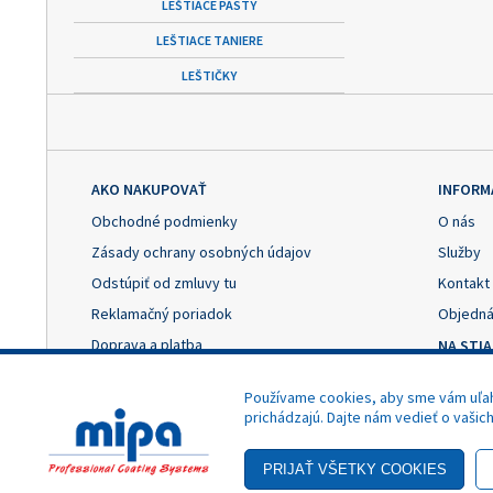
LEŠTIACE PASTY
LEŠTIACE TANIERE
LEŠTIČKY
AKO NAKUPOVAŤ
INFORM
Obchodné podmienky
O nás
Zásady ochrany osobných údajov
Služby
Odstúpiť od zmluvy tu
Kontakt
Reklamačný poriadok
Objedná
Doprava a platba
NA STI
Výhody registrácie
Reklama
Používame cookies, aby sme vám uľahč
Nastavenie cookies
Odstúpe
prichádzajú. Dajte nám vedieť o vašic
- Akciová cena
Copyright © 2025 MIPA Autolack, s.r.o.