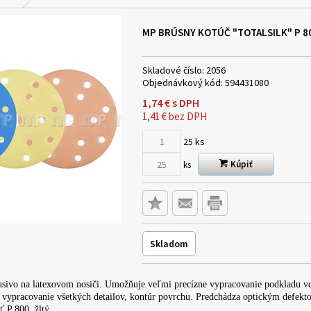
MP BRÚSNY KOTÚČ "TOTALSILK" P 80
Skladové číslo:
2056
Objednávkový kód:
594431080
1,74
€
s DPH
1,41
€
bez DPH
25
ks
Kúpiť
ks
Skladom
usivo na latexovom nosiči. Umožňuje veľmi precízne vypracovanie podkladu vď
e vypracovanie všetkých detailov, kontúr povrchu. Predchádza optickým defekt
ť P 800, žltý.