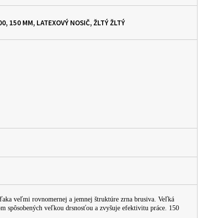
0, 150 MM, LATEXOVÝ NOSIČ, ŽLTÝ
ŽLTÝ
aka veľmi rovnomernej a jemnej štruktúre zrna brusiva. Veľká
om spôsobených veľkou drsnosťou a zvyšuje efektivitu práce. 150