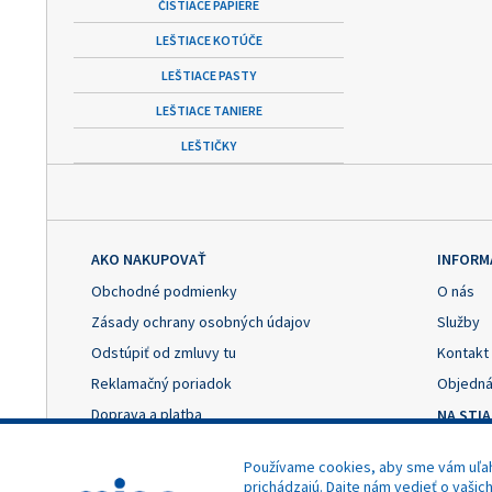
ČISTIACE PAPIERE
LEŠTIACE KOTÚČE
LEŠTIACE PASTY
LEŠTIACE TANIERE
LEŠTIČKY
AKO NAKUPOVAŤ
INFORM
Obchodné podmienky
O nás
Zásady ochrany osobných údajov
Služby
Odstúpiť od zmluvy tu
Kontakt
Reklamačný poriadok
Objedná
Doprava a platba
NA STI
Výhody registrácie
Reklama
Používame cookies, aby sme vám uľahč
Nastavenie cookies
Odstúpe
prichádzajú. Dajte nám vedieť o vašic