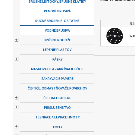
BRÚSNE LÍSTOČKY, BRÚSNE KLÁTIKY
PENOVÉ BRUSIVÁ
RUČNÉ BRÚSENIE, OSTATNÉ
Ná
VODNÉ BRUSIVÁ
MP
BRÚSNE ROHOŽE
LEPENIE PLASTOV
PÁSKY
MASKOVACIE A ZAKRÝVACIE FÓLIE
ZAKRÝVACIE PAPIERE
ČISTIČE, ODMASTŇOVAČE POVRCHOV
ČISTIACE PAPIERE
PRÍSLUŠENSTVO
TESNIACE A LEPIACE HMOTY
TMELY