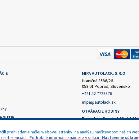
ÁCIE
MIPA AUTOLACK, S.R.O.
Hraničná 3586/26
058 01 Poprad, Slovensko
+421 52 7728876
mipa@autolack.sk
vky
OTVÁRACIE HODINY
AHNUTIE
Pondelok - Piatok: 8:00 - 16:00 
(obedňajšia prestávka 12:30 - 1
čný formulár
ili prehliadanie našej webovej stránky, na analýzu návštevnosti našich web
nie od zmluvy
h preferenciách. Podrobné informácie nájdete v sekcii -
Nastavenie súkrom