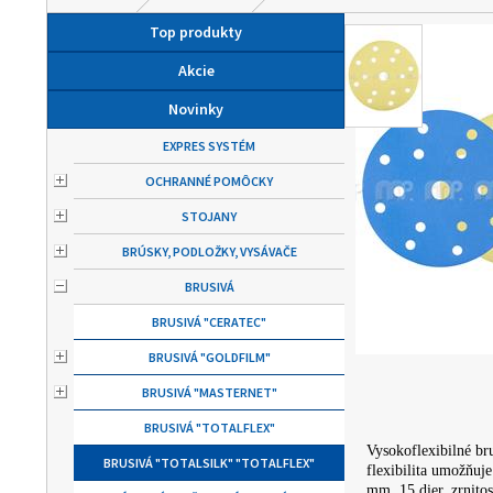
Top produkty
Akcie
Novinky
EXPRES SYSTÉM
OCHRANNÉ POMÔCKY
STOJANY
BRÚSKY, PODLOŽKY, VYSÁVAČE
BRUSIVÁ
BRUSIVÁ "CERATEC"
BRUSIVÁ "GOLDFILM"
BRUSIVÁ "MASTERNET"
BRUSIVÁ "TOTALFLEX"
Vysokoflexibilné br
BRUSIVÁ "TOTALSILK" "TOTALFLEX"
flexibilita umožňuj
mm, 15 dier, zrnitos