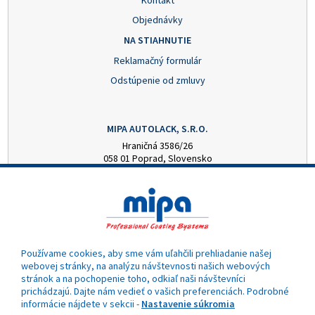
Kontakt
Objednávky
NA STIAHNUTIE
Reklamačný formulár
Odstúpenie od zmluvy
MIPA AUTOLACK, S.R.O.
Hraničná 3586/26
058 01 Poprad, Slovensko
+421 52 7728876
mipa@autolack.sk
OTVÁRACIE HODINY
Pondelok - Piatok: 8:00 - 16:00 hod.
(obedňajšia prestávka 12:30 - 13:00)
Používame cookies, aby sme vám uľahčili prehliadanie našej
webovej stránky, na analýzu návštevnosti našich webových
stránok a na pochopenie toho, odkiaľ naši návštevníci
prichádzajú. Dajte nám vedieť o vašich preferenciách. Podrobné
informácie nájdete v sekcii -
Nastavenie súkromia