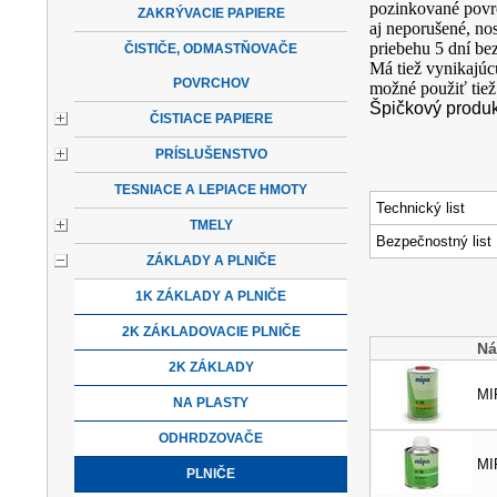
pozinkované povr
ZAKRÝVACIE PAPIERE
aj neporušené, n
priebehu 5 dní be
ČISTIČE, ODMASTŇOVAČE
Má tiež vynikajúc
POVRCHOV
možné použiť tiež
Špičkový produkt
ČISTIACE PAPIERE
PRÍSLUŠENSTVO
TESNIACE A LEPIACE HMOTY
Technický list
TMELY
Bezpečnostný list
ZÁKLADY A PLNIČE
1K ZÁKLADY A PLNIČE
2K ZÁKLADOVACIE PLNIČE
Ná
2K ZÁKLADY
MI
NA PLASTY
ODHRDZOVAČE
MI
PLNIČE