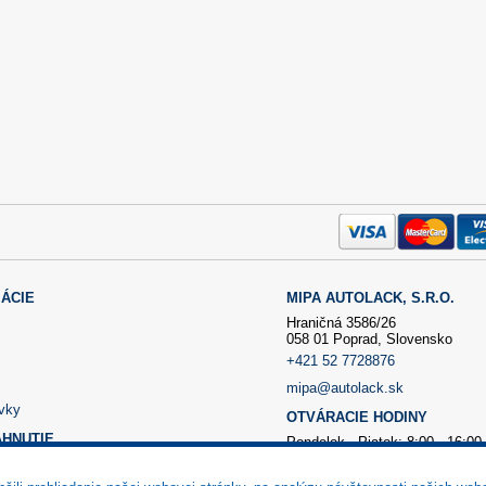
ÁCIE
MIPA AUTOLACK, S.R.O.
Hraničná 3586/26
058 01 Poprad, Slovensko
+421 52 7728876
mipa@autolack.sk
vky
OTVÁRACIE HODINY
AHNUTIE
Pondelok - Piatok: 8:00 - 16:00
(obedňajšia prestávka 12:30 - 1
čný formulár