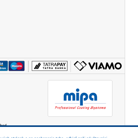
 hod.
3:00)