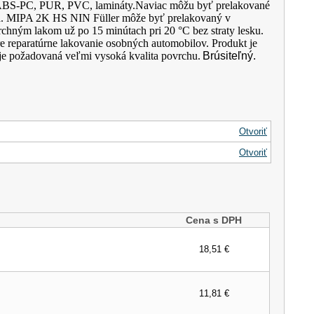
 ABS-PC, PUR, PVC, lamináty.Naviac môžu byť prelakované
ia. MIPA 2K HS NIN Füller môže byť prelakovaný v
hným lakom už po 15 minútach pri 20 °C bez straty lesku.
re reparatúrne lakovanie osobných automobilov. Produkt je
 je požadovaná veľmi vysoká kvalita povrchu.
Brúsiteľný.
Otvoriť
Otvoriť
Cena s DPH
18,51 €
11,81 €