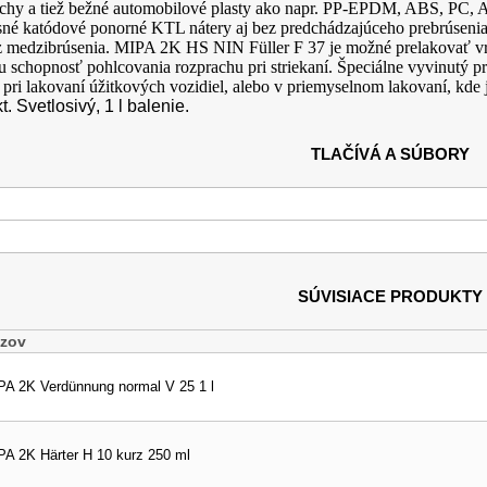
chy a tiež bežné automobilové plasty ako napr. PP-EPDM, ABS, PC,
osné katódové ponorné KTL nátery aj bez predchádzajúceho prebrúsen
z medzibrúsenia.
MIPA 2K HS NIN Füller F 37 je možné prelakovať vrc
u schopnosť pohlcovania rozprachu pri striekaní. Špeciálne vyvinutý p
 pri lakovaní úžitkových vozidiel, alebo v priemyselnom lakovaní, kde
. Svetlosivý, 1 l balenie.
TLAČÍVÁ A SÚBORY
SÚVISIACE PRODUKTY
zov
PA 2K Verdünnung normal V 25 1 l
PA 2K Härter H 10 kurz 250 ml