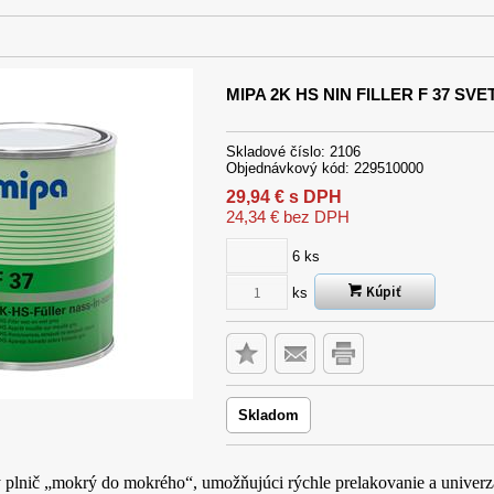
MIPA 2K HS NIN FILLER F 37 S
Skladové číslo:
2106
Objednávkový kód:
229510000
29,94
€
s DPH
24,34
€
bez DPH
6
ks
Kúpiť
ks
Skladom
plnič „mokrý do mokrého“, umožňujúci rýchle prelakovanie a univerzál