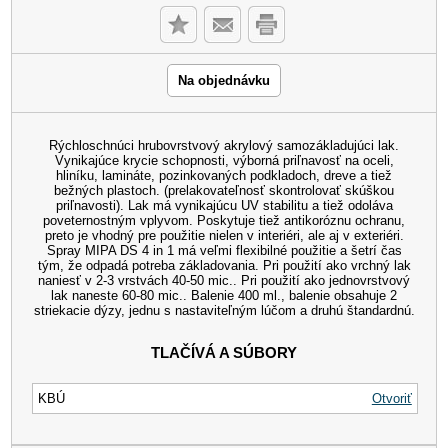
Na objednávku
Rýchloschnúci hrubovrstvový akrylový samozákladujúci lak.
Vynikajúce krycie schopnosti, výborná priľnavosť na oceli,
hliníku, lamináte, pozinkovaných podkladoch, dreve a tiež
bežných plastoch. (prelakovateľnosť skontrolovať skúškou
priľnavosti). Lak má vynikajúcu UV stabilitu a tiež odoláva
poveternostným vplyvom. Poskytuje tiež antikoróznu ochranu,
preto je vhodný pre použitie nielen v interiéri, ale aj v exteriéri.
Spray MIPA DS 4 in 1 má veľmi flexibilné použitie a šetrí čas
tým, že odpadá potreba základovania. Pri použití ako vrchný lak
naniesť v 2-3 vrstvách 40-50 mic.. Pri použití ako jednovrstvový
lak naneste 60-80 mic.. Balenie 400 ml., balenie obsahuje 2
striekacie dýzy, jednu s nastaviteľným lúčom a druhú štandardnú.
TLAČÍVÁ A SÚBORY
KBÚ
Otvoriť