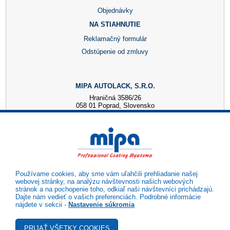
Objednávky
NA STIAHNUTIE
Reklamačný formulár
Odstúpenie od zmluvy
MIPA AUTOLACK, S.R.O.
Hraničná 3586/26
058 01 Poprad, Slovensko
+421 52 7728876
mipa@autolack.sk
OTVÁRACIE HODINY
Pondelok - Piatok: 8:00 - 16:00 hod.
(obedňajšia prestávka 12:30 - 13:00)
Používame cookies, aby sme vám uľahčili prehliadanie našej
webovej stránky, na analýzu návštevnosti našich webových
stránok a na pochopenie toho, odkiaľ naši návštevníci prichádzajú.
Dajte nám vedieť o vašich preferenciách. Podrobné informácie
nájdete v sekcii -
Nastavenie súkromia