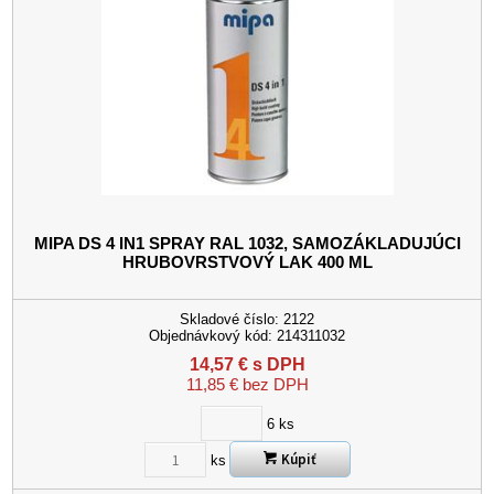
MIPA DS 4 IN1 SPRAY RAL 1032, SAMOZÁKLADUJÚCI
HRUBOVRSTVOVÝ LAK
400 ML
Skladové číslo:
2122
Objednávkový kód:
214311032
14,57
€
s DPH
11,85
€
bez DPH
6
ks
Kúpiť
ks