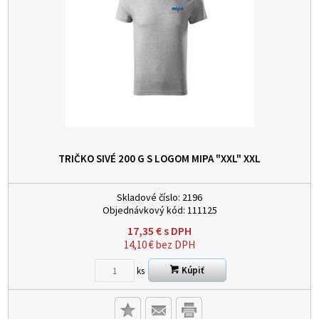
TRIČKO SIVÉ 200 G S LOGOM MIPA "XXL"
XXL
Skladové číslo:
2196
Objednávkový kód:
111125
17,35
€
s DPH
14,10
€
bez DPH
Kúpiť
ks