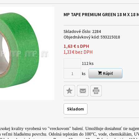
MP TAPE PREMIUM GREEN 18 M X 18
Skladové číslo:
2284
Objednávkový kód:
593215018
1,63
€
s DPH
1,33
€
bez DPH
112
ks
Kúpiť
ks
Skladom
sokej kvality vyrobená vo "vreckovom" balení. Umožňuje dosiahnuť tie najje
 veľmi hladkému povrchu. Odolná teplotám do 100°C, vode, chemikáliám, UV s