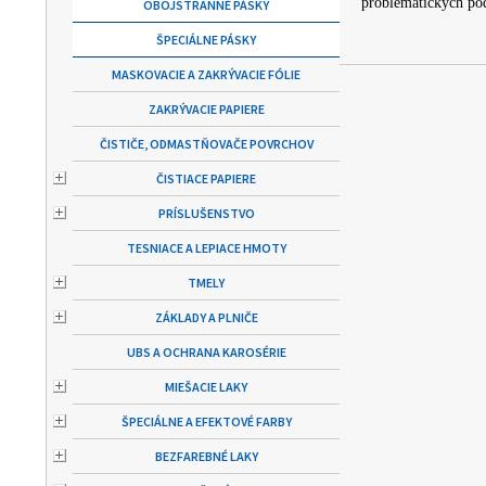
problematických po
OBOJSTRANNÉ PÁSKY
ŠPECIÁLNE PÁSKY
MASKOVACIE A ZAKRÝVACIE FÓLIE
ZAKRÝVACIE PAPIERE
ČISTIČE, ODMASTŇOVAČE POVRCHOV
ČISTIACE PAPIERE
PRÍSLUŠENSTVO
TESNIACE A LEPIACE HMOTY
TMELY
ZÁKLADY A PLNIČE
UBS A OCHRANA KAROSÉRIE
MIEŠACIE LAKY
ŠPECIÁLNE A EFEKTOVÉ FARBY
BEZFAREBNÉ LAKY