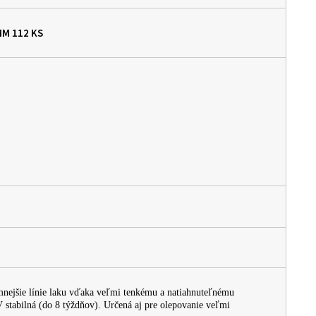
 MM
112 KS
mnejšie línie laku vďaka veľmi tenkému a natiahnuteľnému
tabilná (do 8 týždňov). Určená aj pre olepovanie veľmi