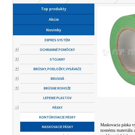
Top produkty
Akcie
Novinky
EXPRES SYSTÉM
OCHRANNÉ POMÔCKY
STOJANY
BRÚSKY, PODLOŽKY, VYSÁVAČE
BRUSIVÁ
BRÚSNE ROHOŽE
LEPENIE PLASTOV
PÁSKY
KONTÚROVACIE PÁSKY
Maskovacia páska vy
MASKOVACIE PÁSKY
nosnému materiálu a