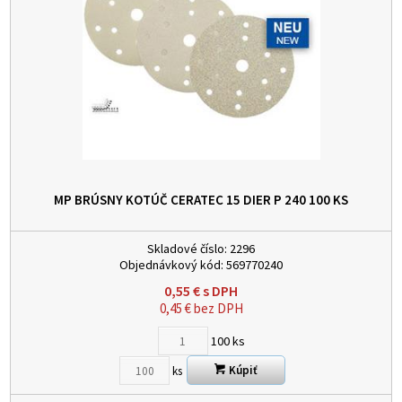
MP BRÚSNY KOTÚČ CERATEC 15 DIER P 240
100 KS
Skladové číslo:
2296
Objednávkový kód:
569770240
0,55
€
s DPH
0,45
€
bez DPH
100
ks
Kúpiť
ks