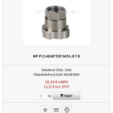
MP PCS ADAPTER SATA JET B
Skladové číslo:
2341
Objednávkový kód:
581083003
15,15
€
s DPH
12,31
€
bez DPH
Kúpiť
ks