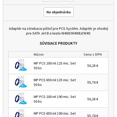
Na objednávku
Adaptér na striekaciu pištoľ pre PCS Systém. Adaptér je vhodný
pre SATA Jet B a Iwata W400/W400LV/W40.
SÚVISIACE PRODUKTY
Názov
Cena s DPH
MP PCS 200 ml 125 mic. Set
50,28 €
50 ks
MP PCS 650 ml 125 mic. Set
55,74 €
50 ks
MP PCS 200 ml 190 mic. Set
50,28 €
50 ks
MP PCS 650 ml 190 mic. Set
55,74 €