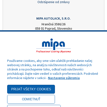
Odstúpenie od zmluvy
MIPA AUTOLACK, S.R.O.
Hraničná 3586/26
058 01 Poprad, Slovensko
+421 52 7728876
mipa@autolack.sk
OTVÁRACIE HODINY
Pondelok - Piatok: 8:00 - 16:00 hod.
(obedňajšia prestávka 12:30 - 13:00)
Používame cookies, aby sme vám uľahčili prehliadanie našej
webovej stránky, na analýzu návštevnosti našich webových
stránok a na pochopenie toho, odkiaľ naši návštevníci
prichádzajú. Dajte nám vedieť o vašich preferenciách. Podrobné
informácie nájdete v sekcii -
Nastavenie súkromia
- Akciová cena