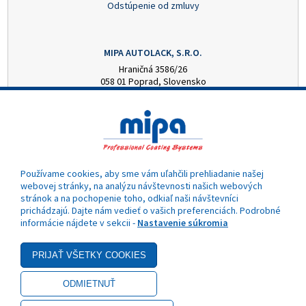
Odstúpenie od zmluvy
MIPA AUTOLACK, S.R.O.
Hraničná 3586/26
058 01 Poprad, Slovensko
+421 52 7728876
mipa@autolack.sk
OTVÁRACIE HODINY
Pondelok - Piatok: 8:00 - 16:00 hod.
(obedňajšia prestávka 12:30 - 13:00)
Používame cookies, aby sme vám uľahčili prehliadanie našej
webovej stránky, na analýzu návštevnosti našich webových
stránok a na pochopenie toho, odkiaľ naši návštevníci
prichádzajú. Dajte nám vedieť o vašich preferenciách. Podrobné
informácie nájdete v sekcii -
Nastavenie súkromia
- Akciová cena