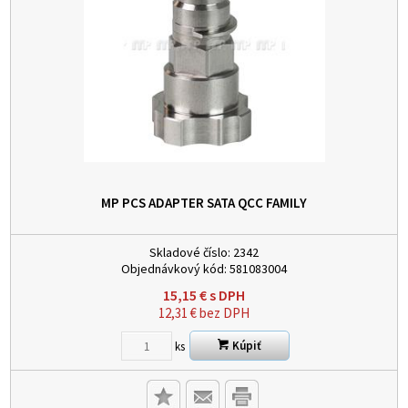
MP PCS ADAPTER SATA QCC FAMILY
Skladové číslo:
2342
Objednávkový kód:
581083004
15,15
€
s DPH
12,31
€
bez DPH
Kúpiť
ks