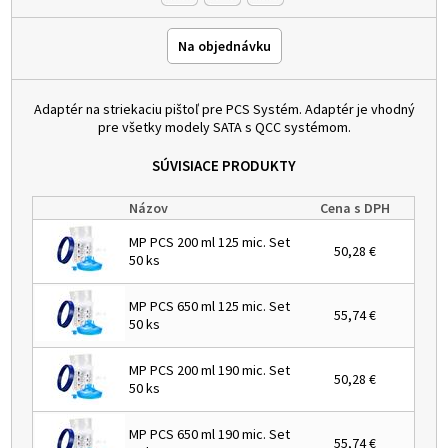
Na objednávku
Adaptér na striekaciu pištoľ pre PCS Systém. Adaptér je vhodný
pre všetky modely SATA s QCC systémom.
SÚVISIACE PRODUKTY
Názov
Cena s DPH
MP PCS 200 ml 125 mic. Set
50,28 €
50 ks
MP PCS 650 ml 125 mic. Set
55,74 €
50 ks
MP PCS 200 ml 190 mic. Set
50,28 €
50 ks
MP PCS 650 ml 190 mic. Set
55,74 €