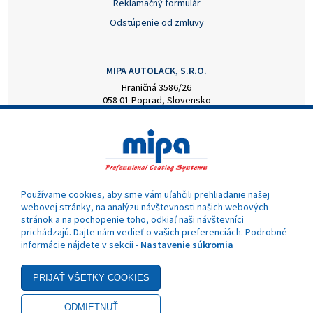
Reklamačný formulár
Odstúpenie od zmluvy
MIPA AUTOLACK, S.R.O.
Hraničná 3586/26
058 01 Poprad, Slovensko
+421 52 7728876
mipa@autolack.sk
OTVÁRACIE HODINY
Pondelok - Piatok: 8:00 - 16:00 hod.
(obedňajšia prestávka 12:30 - 13:00)
Používame cookies, aby sme vám uľahčili prehliadanie našej
webovej stránky, na analýzu návštevnosti našich webových
stránok a na pochopenie toho, odkiaľ naši návštevníci
prichádzajú. Dajte nám vedieť o vašich preferenciách. Podrobné
informácie nájdete v sekcii -
Nastavenie súkromia