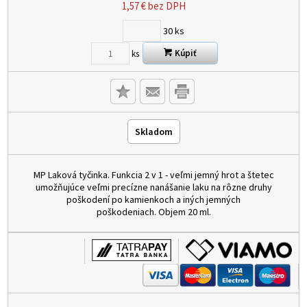
1,57
€
bez DPH
30
ks
Kúpiť
ks
Skladom
MP Laková tyčinka. Funkcia 2 v 1 - veľmi jemný hrot a štetec
umožňujúce veľmi precízne nanášanie laku na rôzne druhy
poškodení po kamienkoch a iných jemných
poškodeniach. Objem 20 ml.