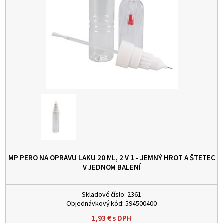
MP PERO NA OPRAVU LAKU 20 ML, 2 V 1 - JEMNÝ HROT A ŠTETEC
V JEDNOM BALENÍ
Skladové číslo:
2361
Objednávkový kód:
594500400
1,93
€
s DPH