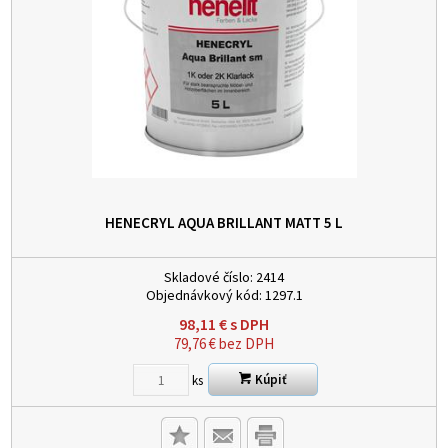
HENECRYL AQUA BRILLANT MATT 5 L
Skladové číslo:
2414
Objednávkový kód:
1297.1
98,11
€
s DPH
79,76
€
bez DPH
Kúpiť
ks