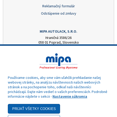
Reklamačný formulár
Odstúpenie od zmluvy
MIPA AUTOLACK, S.R.O.
Hraničná 3586/26
058 01 Poprad, Slovensko
+421 52 7728876
mipa@autolack.sk
OTVÁRACIE HODINY
Pondelok - Piatok: 8:00 - 16:00 hod.
(obedňajšia prestávka 12:30 - 13:00)
Používame cookies, aby sme vám uľahčili prehliadanie našej
webovej stránky, na analýzu návštevnosti našich webových
stránok a na pochopenie toho, odkiaľ naši návštevníci
prichádzajú. Dajte nám vedieť o vašich preferenciách. Podrobné
informácie nájdete v sekcii -
Nastavenie súkromia