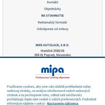
Kontakt
Objednávky
NA STIAHNUTIE
Reklamačný formulár
Odstúpenie od zmluvy
MIPA AUTOLACK, S.R.O.
Hraničná 3586/26
058 01 Poprad, Slovensko
+421 52 7728876
mipa@autolack.sk
OTVÁRACIE HODINY
Pondelok - Piatok: 8:00 - 16:00 hod.
(obedňajšia prestávka 12:30 - 13:00)
Používame cookies, aby sme vám uľahčili prehliadanie našej
webovej stránky, na analýzu návštevnosti našich webových
stránok a na pochopenie toho, odkiaľ naši návštevníci
prichádzajú. Dajte nám vedieť o vašich preferenciách. Podrobné
informácie nájdete v sekcii -
Nastavenie súkromia