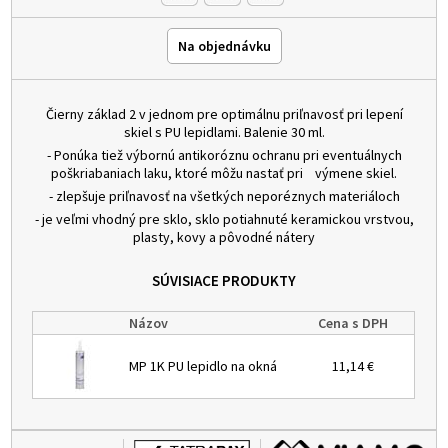
Na objednávku
Čierny základ 2 v jednom pre optimálnu priľnavosť pri lepení
skiel s PU lepidlami. Balenie 30 ml.
- Ponúka tiež výbornú antikoróznu ochranu pri eventuálnych
poškriabaniach laku, ktoré môžu nastať pri výmene skiel.
- zlepšuje priľnavosť na všetkých neporéznych materiáloch
- je veľmi vhodný pre sklo, sklo potiahnuté keramickou vrstvou,
plasty, kovy a pôvodné nátery
SÚVISIACE PRODUKTY
Názov
Cena s DPH
MP 1K PU lepidlo na okná
11,14 €