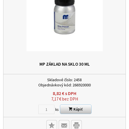
MP ZÁKLAD NA SKLO 30 ML
Skladové číslo:
2458
Objednávkový kód:
266920000
8,82
€
s DPH
7,17
€
bez DPH
Kúpiť
ks