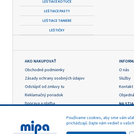
LEŠTIACE KOTÚČE
LEŠTIACE PASTY
LEŠTIACE TANIERE
LEŠTIČKY
AKO NAKUPOVAŤ
INFORM
Obchodné podmienky
O nás
Zásady ochrany osobných údajov
Služby
Odstúpiť od zmluvy tu
Kontakt
Reklamačný poriadok
Objedná
Doprava a platba
NA STI
Výhody registrácie
Reklama
Používame cookies, aby sme vám uľahč
Nastavenie cookies
Odstúpe
prichádzajú. Dajte nám vedieť o vašic