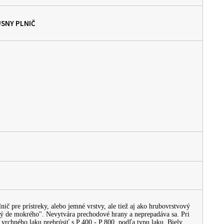
ÚSNY PLNIČ
nič pre prístreky, alebo jemné vrstvy, ale tiež aj ako hrubovrstvový
ý de mokrého". Nevytvára prechodové hrany a neprepadáva sa. Pri
vrchného laku prebrúsiť s P 400 - P 800, podľa typu laku. Biely.