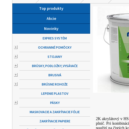
Top produkty
Akcie
Novinky
EXPRES SYSTÉM
OCHRANNÉ POMÔCKY
STOJANY
BRÚSKY, PODLOŽKY, VYSÁVAČE
BRUSIVÁ
BRÚSNE ROHOŽE
LEPENIE PLASTOV
PÁSKY
MASKOVACIE A ZAKRÝVACIE FÓLIE
2K akrylátový v HS k
ZAKRÝVACIE PAPIERE
plnič. Pri kombinác
použití na čistých 