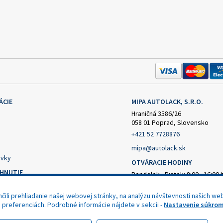
ÁCIE
MIPA AUTOLACK, S.R.O.
Hraničná 3586/26
058 01 Poprad, Slovensko
+421 52 7728876
mipa@autolack.sk
vky
OTVÁRACIE HODINY
AHNUTIE
Pondelok - Piatok: 8:00 - 16:00 
(obedňajšia prestávka 12:30 - 1
čný formulár
ili prehliadanie našej webovej stránky, na analýzu návštevnosti našich web
nie od zmluvy
h preferenciách. Podrobné informácie nájdete v sekcii -
Nastavenie súkrom