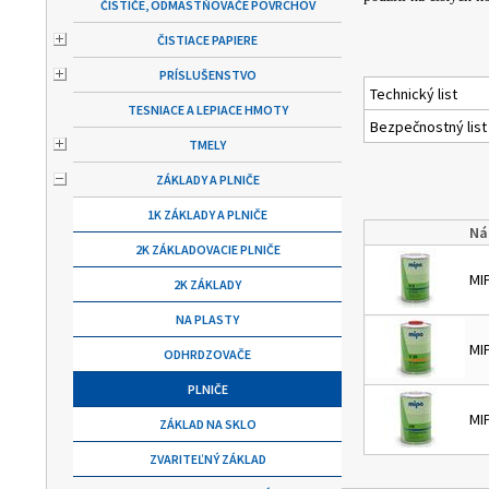
ČISTIČE, ODMASTŇOVAČE POVRCHOV
ČISTIACE PAPIERE
PRÍSLUŠENSTVO
Technický list
TESNIACE A LEPIACE HMOTY
Bezpečnostný list
TMELY
ZÁKLADY A PLNIČE
1K ZÁKLADY A PLNIČE
Ná
2K ZÁKLADOVACIE PLNIČE
MIP
2K ZÁKLADY
NA PLASTY
MI
ODHRDZOVAČE
PLNIČE
MIP
ZÁKLAD NA SKLO
ZVARITEĽNÝ ZÁKLAD