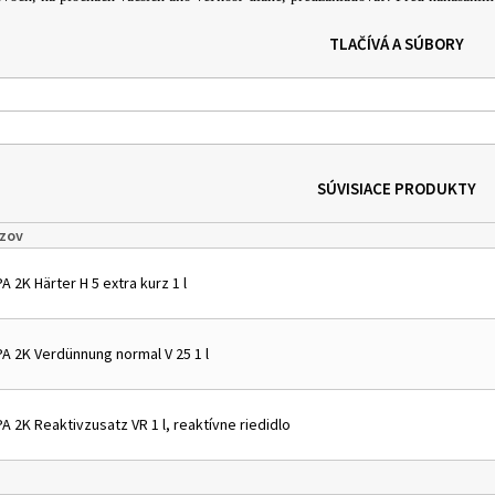
TLAČÍVÁ A SÚBORY
SÚVISIACE PRODUKTY
zov
A 2K Härter H 5 extra kurz 1 l
PA 2K Verdünnung normal V 25 1 l
A 2K Reaktivzusatz VR 1 l, reaktívne riedidlo