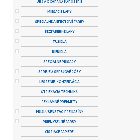
UBS A OCHRANA KAROSÉRIE
MIEŠACIE LAKY
ŠPECIÁLNE A EFEKTOVÉ FARBY
BEZFAREBNÉ LAKY
TUŽIDLÁ
RIEDIDLÁ
ŠPECIÁLNE PRÍSADY
SPREJE A SPREJOVÉ DÓZY
LEŠTENIE, KONZERVÁCIA
STRIEKACIA TECHNIKA
REKLAMNÉ PREDMETY
PRÍSLUŠENSTVO PRE KABÍNY
PRIEMYSELNÉ FARBY
ČISTIACE PAPIERE