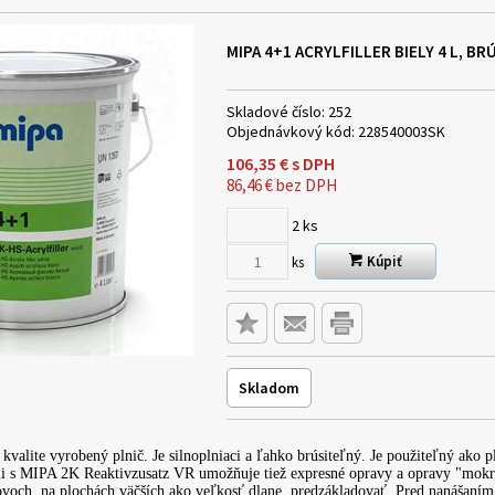
MIPA 4+1 ACRYLFILLER BIELY 4 L, BR
Skladové číslo:
252
Objednávkový kód:
228540003SK
106,35
€
s DPH
86,46
€
bez DPH
2
ks
Kúpiť
ks
Skladom
valite vyrobený plnič. Je silnoplniaci a ľahko brúsiteľný. Je použiteľný ako pl
ii s MIPA 2K Reaktivzusatz VR umožňuje tiež expresné opravy a opravy "mokr
kovoch, na plochách väčších ako veľkosť dlane, predzákladovať. Pred nanášaním 