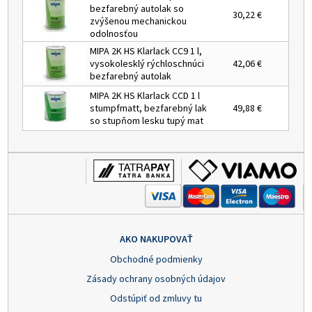
bezfarebný autolak so
30,22 €
zvýšenou mechanickou
odolnosťou
MIPA 2K HS Klarlack CC9 1 l,
vysokolesklý rýchloschnúci
42,06 €
bezfarebný autolak
MIPA 2K HS Klarlack CCD 1 l
stumpfmatt, bezfarebný lak
49,88 €
so stupňom lesku tupý mat
AKO NAKUPOVAŤ
Obchodné podmienky
Zásady ochrany osobných údajov
Odstúpiť od zmluvy tu