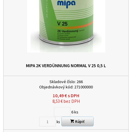
MIPA 2K VERDÜNNUNG NORMAL V 25 0,5 L
Skladové číslo:
266
Objednávkový kód:
271000000
10,49
€
s DPH
8,53
€
bez DPH
6
ks
Kúpiť
ks