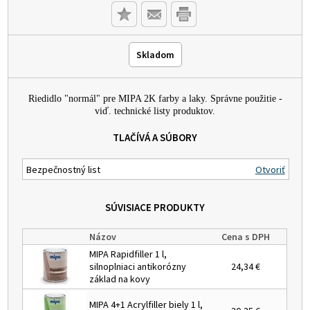
Skladom
Riedidlo "normál" pre MIPA 2K farby a laky. Správne použitie -
viď. technické listy produktov.
TLAČÍVÁ A SÚBORY
Bezpečnostný list
Otvoriť
SÚVISIACE PRODUKTY
Názov
Cena s DPH
MIPA Rapidfiller 1 l,
silnoplniaci antikorózny
24,34 €
základ na kovy
MIPA 4+1 Acrylfiller biely 1 l,