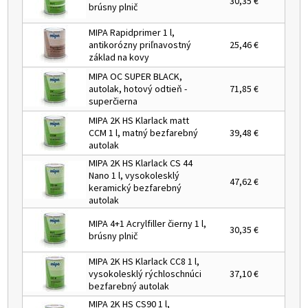
30,35 €
brúsny plnič
MIPA Rapidprimer 1 l,
antikorózny priľnavostný
25,46 €
základ na kovy
MIPA OC SUPER BLACK,
autolak, hotový odtieň -
71,85 €
superčierna
MIPA 2K HS Klarlack matt
CCM 1 l, matný bezfarebný
39,48 €
autolak
MIPA 2K HS Klarlack CS 44
Nano 1 l, vysokolesklý
47,62 €
keramický bezfarebný
autolak
MIPA 4+1 Acrylfiller čierny 1 l,
30,35 €
brúsny plnič
MIPA 2K HS Klarlack CC8 1 l,
vysokolesklý rýchloschnúci
37,10 €
bezfarebný autolak
MIPA 2K HS CS90 1 l,