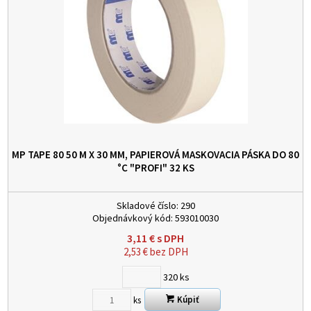
MP TAPE 80 50 M X 30 MM, PAPIEROVÁ MASKOVACIA PÁSKA DO 80
°C "PROFI"
32 KS
Skladové číslo:
290
Objednávkový kód:
593010030
3,11
€
s DPH
2,53
€
bez DPH
320
ks
Kúpiť
ks