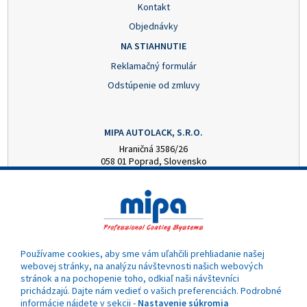
Kontakt
Objednávky
NA STIAHNUTIE
Reklamačný formulár
Odstúpenie od zmluvy
MIPA AUTOLACK, S.R.O.
Hraničná 3586/26
058 01 Poprad, Slovensko
+421 52 7728876
mipa@autolack.sk
OTVÁRACIE HODINY
Pondelok - Piatok: 8:00 - 16:00 hod.
(obedňajšia prestávka 12:30 - 13:00)
Používame cookies, aby sme vám uľahčili prehliadanie našej
webovej stránky, na analýzu návštevnosti našich webových
stránok a na pochopenie toho, odkiaľ naši návštevníci
prichádzajú. Dajte nám vedieť o vašich preferenciách. Podrobné
informácie nájdete v sekcii -
Nastavenie súkromia