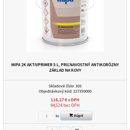
MIPA 2K AKTIVPRIMER 5 L, PRIĽNAVOSTNÝ ANTIKORÓZNY
ZÁKLAD NA KOVY
Skladové číslo:
303
Objednávkový kód:
227350000
116,27
€
s DPH
94,52
€
bez DPH
Kúpiť
ks