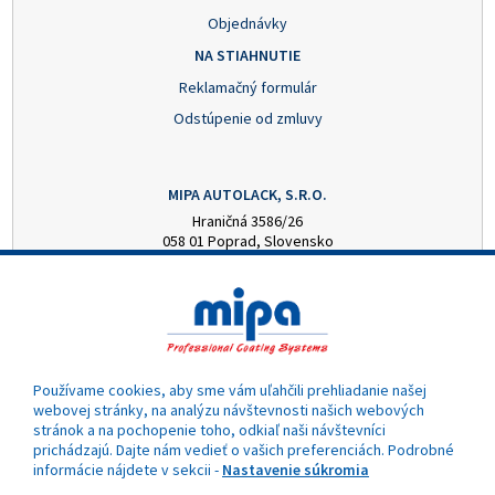
Objednávky
NA STIAHNUTIE
Reklamačný formulár
Odstúpenie od zmluvy
MIPA AUTOLACK, S.R.O.
Hraničná 3586/26
058 01 Poprad, Slovensko
+421 52 7728876
mipa@autolack.sk
OTVÁRACIE HODINY
Pondelok - Piatok: 8:00 - 16:00 hod.
(obedňajšia prestávka 12:30 - 13:00)
Používame cookies, aby sme vám uľahčili prehliadanie našej
webovej stránky, na analýzu návštevnosti našich webových
stránok a na pochopenie toho, odkiaľ naši návštevníci
prichádzajú. Dajte nám vedieť o vašich preferenciách. Podrobné
informácie nájdete v sekcii -
Nastavenie súkromia