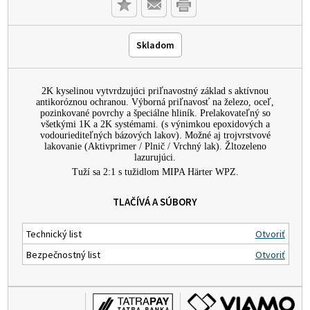
Skladom
2K kyselinou vytvrdzujúci priľnavostný základ s aktívnou
antikoróznou ochranou. Výborná priľnavosť na železo, oceľ,
pozinkované povrchy a špeciálne hliník. Prelakovateľný so
všetkými 1K a 2K systémami. (s výnimkou epoxidových a
vodouriediteľných bázových lakov). Možné aj trojvrstvové
lakovanie (Aktivprimer / Plnič / Vrchný lak). Žltozeleno
lazurujúci.
Tuží sa 2:1 s tužidlom MIPA Härter WPZ.
TLAČÍVÁ A SÚBORY
Technický list
Otvoriť
Bezpečnostný list
Otvoriť