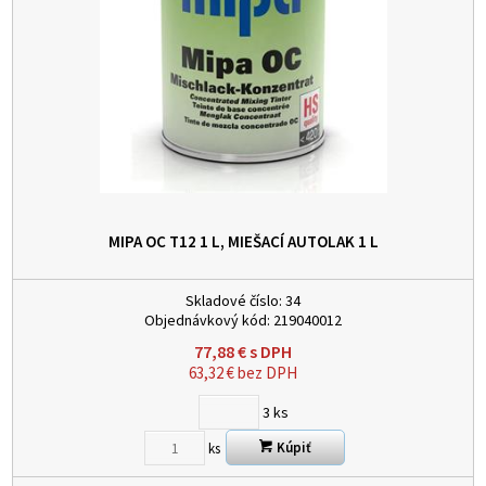
MIPA OC T12 1 L, MIEŠACÍ AUTOLAK
1 L
Skladové číslo:
34
Objednávkový kód:
219040012
77,88
€
s DPH
63,32
€
bez DPH
3
ks
Kúpiť
ks