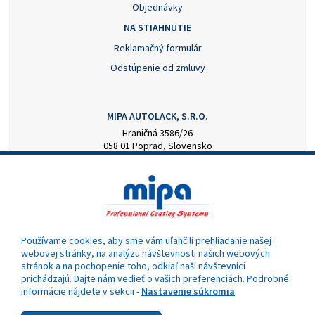
Objednávky
NA STIAHNUTIE
Reklamačný formulár
Odstúpenie od zmluvy
MIPA AUTOLACK, S.R.O.
Hraničná 3586/26
058 01 Poprad, Slovensko
+421 52 7728876
mipa@autolack.sk
OTVÁRACIE HODINY
Pondelok - Piatok: 8:00 - 16:00 hod.
(obedňajšia prestávka 12:30 - 13:00)
Používame cookies, aby sme vám uľahčili prehliadanie našej
webovej stránky, na analýzu návštevnosti našich webových
stránok a na pochopenie toho, odkiaľ naši návštevníci
prichádzajú. Dajte nám vedieť o vašich preferenciách. Podrobné
informácie nájdete v sekcii -
Nastavenie súkromia