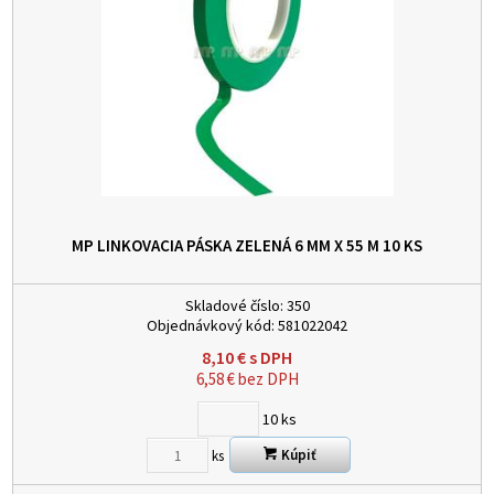
MP LINKOVACIA PÁSKA ZELENÁ 6 MM X 55 M
10 KS
Skladové číslo:
350
Objednávkový kód:
581022042
8,10
€
s DPH
6,58
€
bez DPH
10
ks
Kúpiť
ks