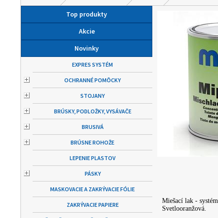
Top produkty
Akcie
Novinky
EXPRES SYSTÉM
OCHRANNÉ POMÔCKY
STOJANY
BRÚSKY, PODLOŽKY, VYSÁVAČE
BRUSIVÁ
BRÚSNE ROHOŽE
LEPENIE PLASTOV
PÁSKY
MASKOVACIE A ZAKRÝVACIE FÓLIE
Miešací lak - systé
ZAKRÝVACIE PAPIERE
Svetlooranžová.