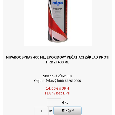
MIPAROX SPRAY 400 ML, EPOXIDOVÝ PEČATIACI ZÁKLAD PROTI
HRDZI
400 ML
Skladové číslo:
368
Objednávkový kód:
682010000
14,60
€
s DPH
11,87
€
bez DPH
6
ks
Kúpiť
ks