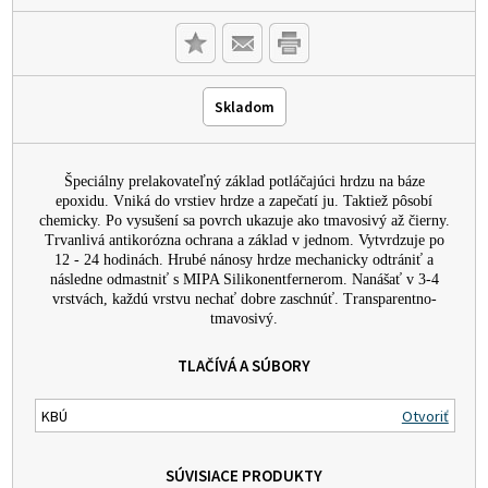
Skladom
Špeciálny prelakovateľný základ potláčajúci hrdzu na báze
epoxidu. Vniká do vrstiev hrdze a zapečatí ju. Taktiež pôsobí
chemicky. Po vysušení sa povrch ukazuje ako tmavosivý až čierny.
Trvanlivá antikorózna ochrana a základ v jednom. Vytvrdzuje po
12 - 24 hodinách. Hrubé nánosy hrdze mechanicky odtrániť a
následne odmastniť s MIPA Silikonentfernerom. Nanášať v 3-4
vrstvách, každú vrstvu nechať dobre zaschnúť. Transparentno-
tmavosivý.
TLAČÍVÁ A SÚBORY
KBÚ
Otvoriť
SÚVISIACE PRODUKTY