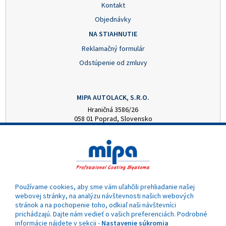
Kontakt
Objednávky
NA STIAHNUTIE
Reklamačný formulár
Odstúpenie od zmluvy
MIPA AUTOLACK, S.R.O.
Hraničná 3586/26
058 01 Poprad, Slovensko
+421 52 7728876
mipa@autolack.sk
OTVÁRACIE HODINY
Pondelok - Piatok: 8:00 - 16:00 hod.
(obedňajšia prestávka 12:30 - 13:00)
Používame cookies, aby sme vám uľahčili prehliadanie našej
webovej stránky, na analýzu návštevnosti našich webových
stránok a na pochopenie toho, odkiaľ naši návštevníci
prichádzajú. Dajte nám vedieť o vašich preferenciách. Podrobné
informácie nájdete v sekcii -
Nastavenie súkromia