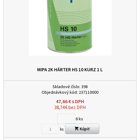
MIPA 2K HÄRTER HS 10 KURZ 1 L
Skladové číslo:
398
Objednávkový kód:
237110000
47,66
€
s DPH
38,74
€
bez DPH
6
ks
Kúpiť
ks