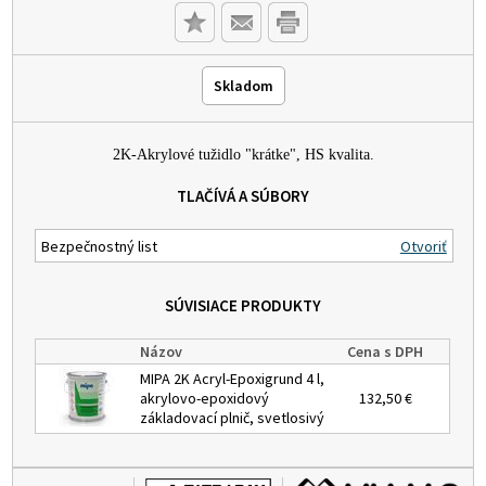
Skladom
2K-Akrylové tužidlo "krátke", HS kvalita.
TLAČÍVÁ A SÚBORY
Bezpečnostný list
Otvoriť
SÚVISIACE PRODUKTY
Názov
Cena s DPH
MIPA 2K Acryl-Epoxigrund 4 l,
akrylovo-epoxidový
132,50 €
základovací plnič, svetlosivý