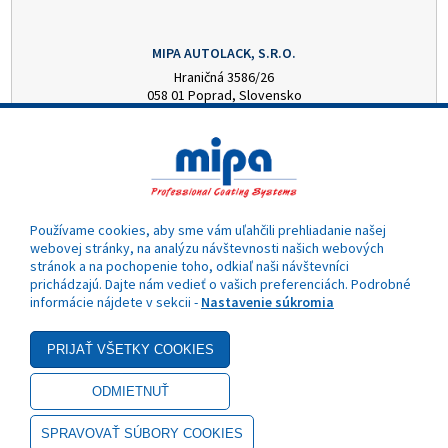
MIPA AUTOLACK, S.R.O.
Hraničná 3586/26
058 01 Poprad, Slovensko
+421 52 7728876
mipa@autolack.sk
OTVÁRACIE HODINY
Pondelok - Piatok: 8:00 - 16:00 hod.
(obedňajšia prestávka 12:30 - 13:00)
Používame cookies, aby sme vám uľahčili prehliadanie našej
webovej stránky, na analýzu návštevnosti našich webových
stránok a na pochopenie toho, odkiaľ naši návštevníci
prichádzajú. Dajte nám vedieť o vašich preferenciách. Podrobné
informácie nájdete v sekcii -
Nastavenie súkromia
- Akciová cena
Copyright © 2025 MIPA Autolack, s.r.o.