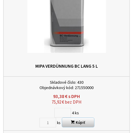
MIPA VERDÜNNUNG BC LANG 5 L
Skladové číslo:
430
Objednávkový kód:
271550000
93,38
€
s DPH
75,92
€
bez DPH
4
ks
Kúpiť
ks