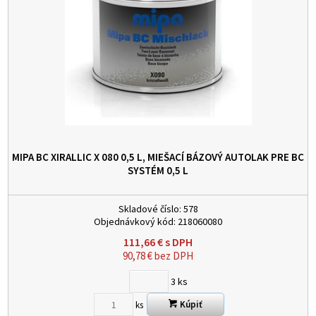
MIPA BC XIRALLIC X 080 0,5 L, MIEŠACÍ BÁZOVÝ AUTOLAK PRE BC
SYSTÉM
0,5 L
Skladové číslo:
578
Objednávkový kód:
218060080
111,66
€
s DPH
90,78
€
bez DPH
3
ks
Kúpiť
ks