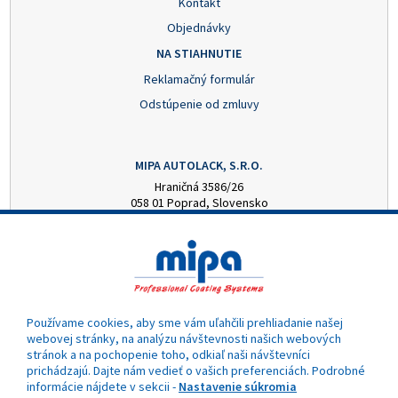
Kontakt
Objednávky
NA STIAHNUTIE
Reklamačný formulár
Odstúpenie od zmluvy
MIPA AUTOLACK, S.R.O.
Hraničná 3586/26
058 01 Poprad, Slovensko
+421 52 7728876
mipa@autolack.sk
OTVÁRACIE HODINY
Pondelok - Piatok: 8:00 - 16:00 hod.
(obedňajšia prestávka 12:30 - 13:00)
Používame cookies, aby sme vám uľahčili prehliadanie našej
webovej stránky, na analýzu návštevnosti našich webových
stránok a na pochopenie toho, odkiaľ naši návštevníci
prichádzajú. Dajte nám vedieť o vašich preferenciách. Podrobné
informácie nájdete v sekcii -
Nastavenie súkromia