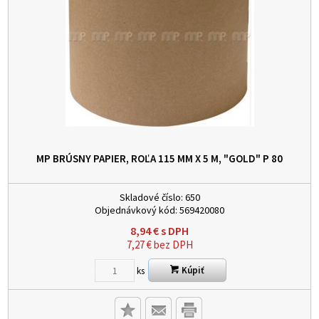
MP BRÚSNY PAPIER, ROĽA 115 MM X 5 M, "GOLD" P 80
Skladové číslo:
650
Objednávkový kód:
569420080
8,94
€
s DPH
7,27
€
bez DPH
Kúpiť
ks