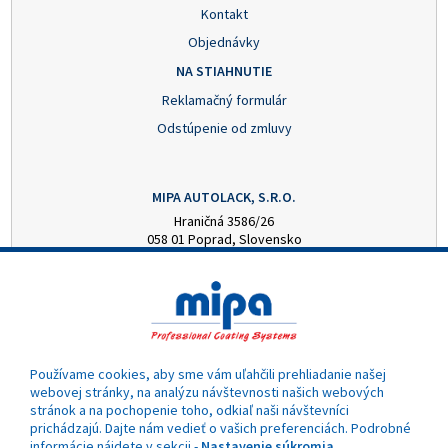
Kontakt
Objednávky
NA STIAHNUTIE
Reklamačný formulár
Odstúpenie od zmluvy
MIPA AUTOLACK, S.R.O.
Hraničná 3586/26
058 01 Poprad, Slovensko
+421 52 7728876
mipa@autolack.sk
OTVÁRACIE HODINY
Pondelok - Piatok: 8:00 - 16:00 hod.
(obedňajšia prestávka 12:30 - 13:00)
Používame cookies, aby sme vám uľahčili prehliadanie našej
webovej stránky, na analýzu návštevnosti našich webových
stránok a na pochopenie toho, odkiaľ naši návštevníci
prichádzajú. Dajte nám vedieť o vašich preferenciách. Podrobné
informácie nájdete v sekcii -
Nastavenie súkromia