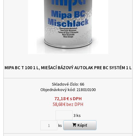
MIPA BC T 100 1 L, MIEŠACÍ BÁZOVÝ AUTOLAK PRE BC SYSTÉM
1 L
Skladové číslo:
66
Objednávkový kód:
218010100
72,18
€
s DPH
58,68
€
bez DPH
3
ks
Kúpiť
ks