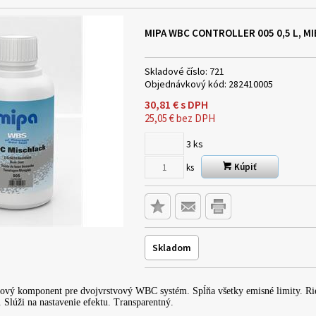
MIPA WBC CONTROLLER 005 0,5 L, 
Skladové číslo:
721
Objednávkový kód:
282410005
30,81
€
s DPH
25,05
€
bez DPH
3
ks
Kúpiť
ks
Skladom
émový komponent pre dvojvrstvový WBC systém. Spĺňa všetky emisné limity.
 Slúži na nastavenie efektu. Transparentný.