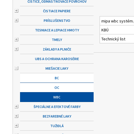
ČISTIČE, ODMASTŇOVAČE POVRCHOV
ČISTIACE PAPIERE
PRÍSLUŠENSTVO
mipa wbc systém.
KBÚ
TESNIACE A LEPIACE HMOTY
Technický list
TMELY
ZÁKLADY A PLNIČE
UBS A OCHRANA KAROSÉRIE
MIEŠACIE LAKY
BC
OC
WBC
ŠPECIÁLNE A EFEKTOVÉ FARBY
BEZFAREBNÉ LAKY
TUŽIDLÁ