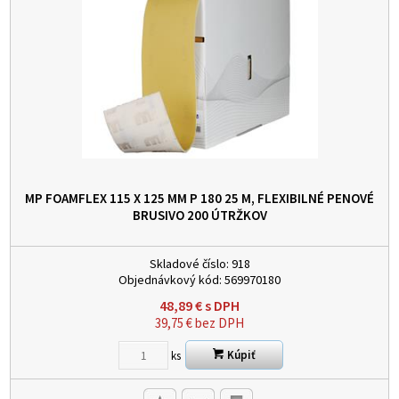
MP FOAMFLEX 115 X 125 MM P 180 25 M, FLEXIBILNÉ PENOVÉ
BRUSIVO
200 ÚTRŽKOV
Skladové číslo:
918
Objednávkový kód:
569970180
48,89
€
s DPH
39,75
€
bez DPH
Kúpiť
ks