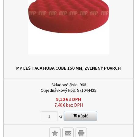
MP LEŠTIACA HUBA CUBE 150 MM, ZVLNENÝ POVRCH
Skladové číslo:
966
Objednávkový kód:
571044425
9,10
€
s DPH
7,40
€
bez DPH
Kúpiť
ks