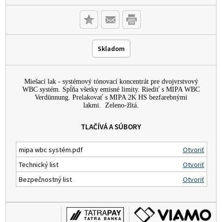
Skladom
Miešací lak - systémový tónovací koncentrát pre dvojvrstvový
WBC systém. Spĺňa všetky emisné limity. Riediť s MIPA WBC
Verdünnung. Prelakovať s MIPA 2K HS bezfarebnými
lakmi. Zeleno-žltá.
TLAČÍVÁ A SÚBORY
mipa wbc systém.pdf
Otvoriť
Technický list
Otvoriť
Bezpečnostný list
Otvoriť