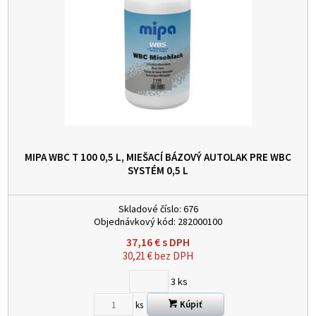
MIPA WBC T 100 0,5 L, MIEŠACÍ BÁZOVÝ AUTOLAK PRE WBC
SYSTÉM
0,5 L
Skladové číslo:
676
Objednávkový kód:
282000100
37,16
€
s DPH
30,21
€
bez DPH
3
ks
Kúpiť
ks