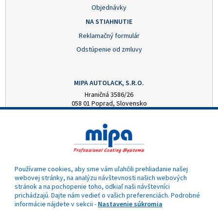
Objednávky
NA STIAHNUTIE
Reklamačný formulár
Odstúpenie od zmluvy
MIPA AUTOLACK, S.R.O.
Hraničná 3586/26
058 01 Poprad, Slovensko
+421 52 7728876
mipa@autolack.sk
OTVÁRACIE HODINY
Pondelok - Piatok: 8:00 - 16:00 hod.
(obedňajšia prestávka 12:30 - 13:00)
Používame cookies, aby sme vám uľahčili prehliadanie našej
webovej stránky, na analýzu návštevnosti našich webových
stránok a na pochopenie toho, odkiaľ naši návštevníci
prichádzajú. Dajte nám vedieť o vašich preferenciách. Podrobné
informácie nájdete v sekcii -
Nastavenie súkromia