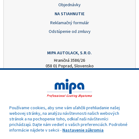
Objednávky
NA STIAHNUTIE
Reklamačný formulár
Odstúpenie od zmluvy
MIPA AUTOLACK, S.R.O.
Hraničná 3586/26
058 01 Poprad, Slovensko
+421 52 7728876
mipa@autolack.sk
OTVÁRACIE HODINY
Pondelok - Piatok: 8:00 - 16:00 hod.
(obedňajšia prestávka 12:30 - 13:00)
Používame cookies, aby sme vám uľahčili prehliadanie našej
webovej stránky, na analýzu návštevnosti našich webových
stránok a na pochopenie toho, odkiaľ naši návštevníci
prichádzajú. Dajte nám vedieť o vašich preferenciách. Podrobné
informácie nájdete v sekcii -
Nastavenie súkromia