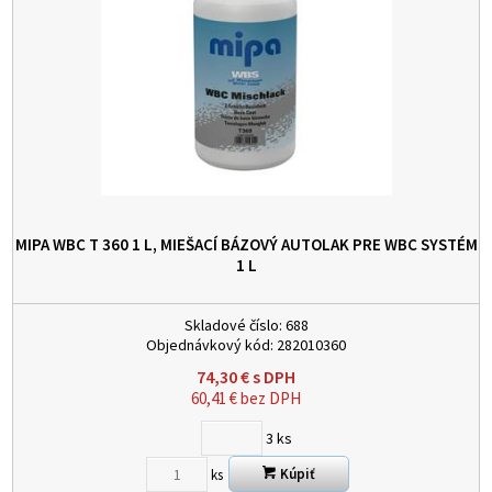
MIPA WBC T 360 1 L, MIEŠACÍ BÁZOVÝ AUTOLAK PRE WBC SYSTÉM
1 L
Skladové číslo:
688
Objednávkový kód:
282010360
74,30
€
s DPH
60,41
€
bez DPH
3
ks
Kúpiť
ks