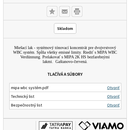
Skladom
Miešací lak - systémový tónovací koncentrát pre dvojvrstvový
WBC systém. Spĺňa všetky emisné limity. Riediť s MIPA WBC
Verdünnung. Prelakovať s MIPA 2K HS bezfarebnými
lakmi. Gaštanovo-červená.
TLAČÍVÁ A SÚBORY
mipa wbc systém.pdf
Otvoriť
Technický list
Otvoriť
Bezpečnostný list
Otvoriť