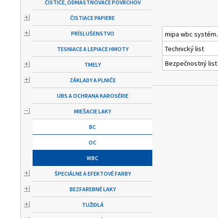
ČISTIČE, ODMASTŇOVAČE POVRCHOV
ČISTIACE PAPIERE
PRÍSLUŠENSTVO
mipa wbc systém.
Technický list
TESNIACE A LEPIACE HMOTY
Bezpečnostný list
TMELY
ZÁKLADY A PLNIČE
UBS A OCHRANA KAROSÉRIE
MIEŠACIE LAKY
BC
OC
WBC
ŠPECIÁLNE A EFEKTOVÉ FARBY
BEZFAREBNÉ LAKY
TUŽIDLÁ