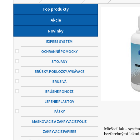
Top produkty
Akcie
Novinky
EXPRES SYSTÉM
OCHRANNÉ POMÔCKY
STOJANY
BRÚSKY, PODLOŽKY, VYSÁVAČE
BRUSIVÁ
BRÚSNE ROHOŽE
LEPENIE PLASTOV
PÁSKY
MASKOVACIE A ZAKRÝVACIE FÓLIE
Miešací lak - syst
ZAKRÝVACIE PAPIERE
bezfarebnými lakmi