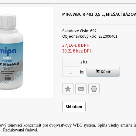
MIPA WBC R 401 0,5 L, MIEŠACÍ BÁ
Skladové číslo:
692
Objednávkový kód:
282000401
37,16
€
s DPH
30,21
€
bez DPH
3
ks
Kúpiť
ks
Skladom
émový tónovací koncentrát pre dvojvrstvový WBC systém. Spĺňa všetky emisn
. Redukovaná fialová.