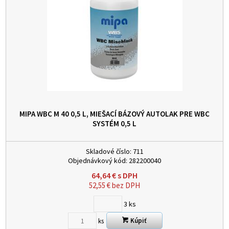
MIPA WBC M 40 0,5 L, MIEŠACÍ BÁZOVÝ AUTOLAK PRE WBC
SYSTÉM
0,5 L
Skladové číslo:
711
Objednávkový kód:
282200040
64,64
€
s DPH
52,55
€
bez DPH
3
ks
Kúpiť
ks