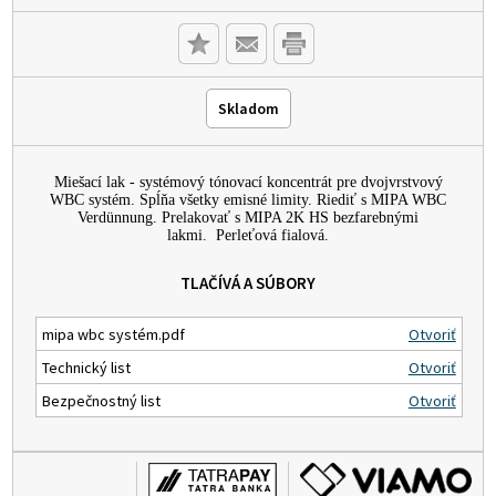
Skladom
Miešací lak - systémový tónovací koncentrát pre dvojvrstvový
WBC systém. Spĺňa všetky emisné limity. Riediť s MIPA WBC
Verdünnung. Prelakovať s MIPA 2K HS bezfarebnými
lakmi. Perleťová fialová.
TLAČÍVÁ A SÚBORY
mipa wbc systém.pdf
Otvoriť
Technický list
Otvoriť
Bezpečnostný list
Otvoriť