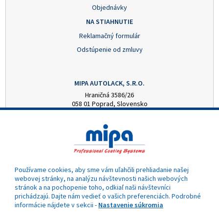
Objednávky
NA STIAHNUTIE
Reklamačný formulár
Odstúpenie od zmluvy
MIPA AUTOLACK, S.R.O.
Hraničná 3586/26
058 01 Poprad, Slovensko
+421 52 7728876
mipa@autolack.sk
OTVÁRACIE HODINY
Pondelok - Piatok: 8:00 - 16:00 hod.
(obedňajšia prestávka 12:30 - 13:00)
Používame cookies, aby sme vám uľahčili prehliadanie našej
webovej stránky, na analýzu návštevnosti našich webových
stránok a na pochopenie toho, odkiaľ naši návštevníci
prichádzajú. Dajte nám vedieť o vašich preferenciách. Podrobné
informácie nájdete v sekcii -
Nastavenie súkromia