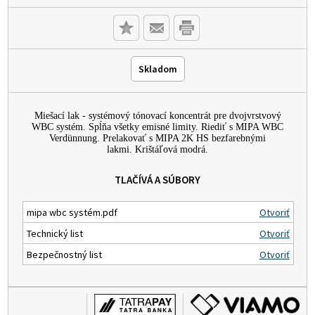
Skladom
Miešací lak - systémový tónovací koncentrát pre dvojvrstvový
WBC systém. Spĺňa všetky emisné limity. Riediť s MIPA WBC
Verdünnung. Prelakovať s MIPA 2K HS bezfarebnými
lakmi. Krištáľová modrá.
TLAČÍVÁ A SÚBORY
mipa wbc systém.pdf
Otvoriť
Technický list
Otvoriť
Bezpečnostný list
Otvoriť