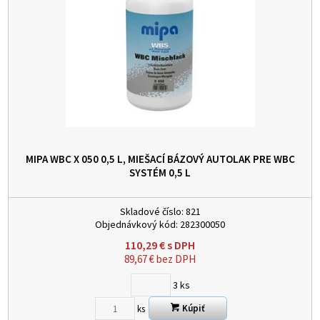
MIPA WBC X 050 0,5 L, MIEŠACÍ BÁZOVÝ AUTOLAK PRE WBC
SYSTÉM
0,5 L
Skladové číslo:
821
Objednávkový kód:
282300050
110,29
€
s DPH
89,67
€
bez DPH
3
ks
Kúpiť
ks